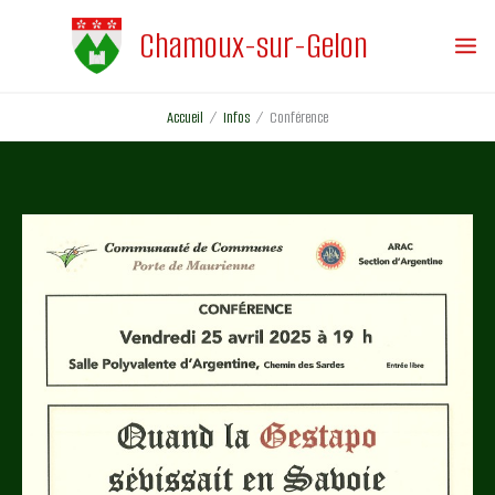
Aller
Chamoux-sur-Gelon
au
contenu
Accueil
Infos
Conférence